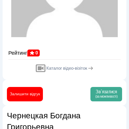
Рейтинг
0
Каталог відео-візіток
Зв`язатися
Залишити відгук
(за можливості)
Чернецкая Богдана
Григорьевна