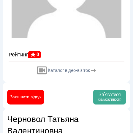
Рейтинг
0
Каталог відео-візіток
Зв`язатися
Залишити відгук
(за можливості)
Черновол Татьяна
Валентиновна