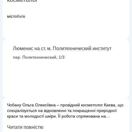
місто
Київ
Люменис на ст. м. Политехнический институт
пер. Политехнический, 1/3
Чобану Ольга Олексіївна – провідний косметолог Києва, що
спеціалізується на відновленні та покращенні природної
краси та молодості шкіри. Її робота спрямована на
вирішення широкого спектру естетичних проблем: від
Читати повністю
боротьби з віковими змінами, акне та пігментацією до