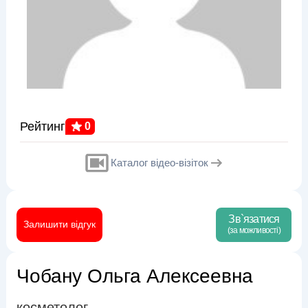
Рейтинг
0
Каталог відео-візіток
Зв`язатися
Залишити відгук
(за можливості)
Чобану Ольга Алексеевна
косметолог