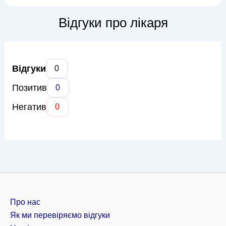
корекції форми губ та контурів обличчя. Ольга Олексіївна
володіє різноманітними методиками, включаючи ін'єкційні
Відгуки про лікаря
процедури (ботулінот...
Відгуки
0
Позитив
0
Негатив
0
Про нас
Як ми перевіряємо відгуки