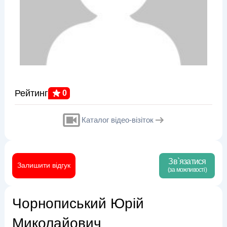
Рейтинг
0
Каталог відео-візіток
Зв`язатися
Залишити відгук
(за можливості)
Чорнописький Юрій
Миколайович