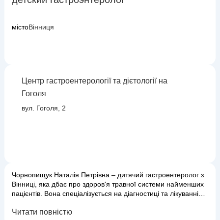
місто
Вінниця
Центр гастроентерології та дієтології на
Гоголя
вул. Гоголя, 2
Чорнопищук Наталія Петрівна – дитячий гастроентеролог з
Вінниці, яка дбає про здоров'я травної системи найменших
пацієнтів. Вона спеціалізується на діагностиці та лікуванні
широкого спектру захворювань шлунково-кишкового тракту у
Читати повністю
дітей, таких як гастрит, виразкова хвороба, захворювання