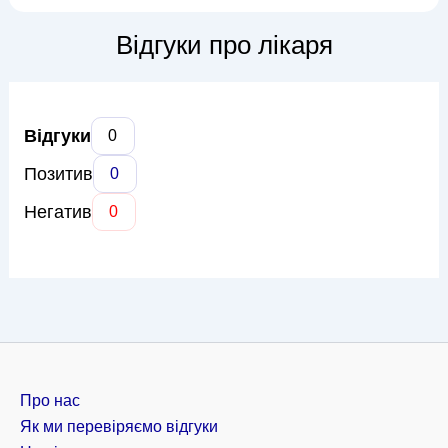
печінки, жовчного міхура, підшлункової залози, а також
порушення харчування та травлення. Доктор Чорнопищук
Відгуки про лікаря
розу...
Відгуки
0
Позитив
0
Негатив
0
Про нас
Як ми перевіряємо відгуки