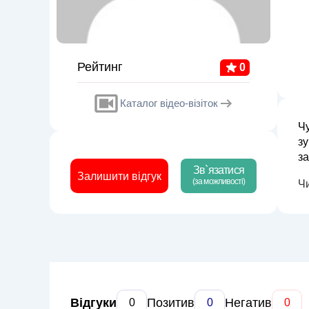
Рейтинг
0
Каталог відео-візіток
Чу
зу
за
Зв`язатися
за
Залишити відгук
(за можливості)
Ч
Відгуки
Позитив
Негатив
0
0
0