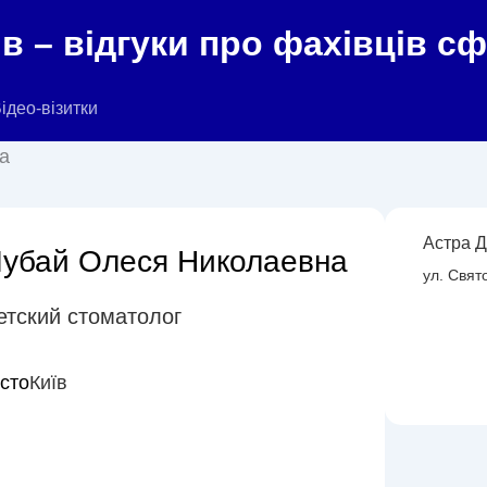
в – відгуки про фахівців с
ідео-візитки
а
Астра Д
убай Олеся Николаевна
ул. Свят
етский стоматолог
істо
Київ