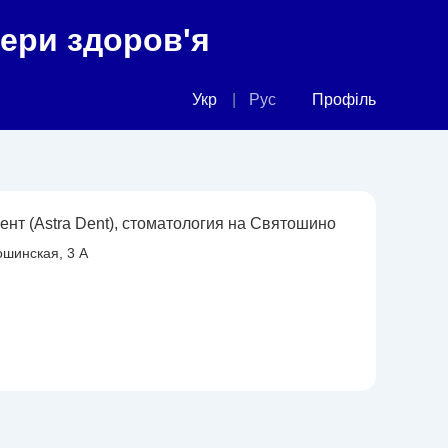
фери здоров'я
Укр
Рус
Профіль
ент (Astra Dent), стоматология на Святошино
ошинская, 3 А