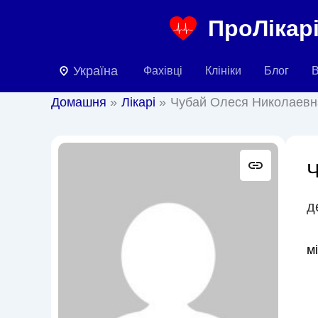
Перейти
ПроЛікарі
до
вмісту
Україна
Фахівці
Клініки
Блог
В
Домашня
Лікарі
Чубай Олеся Николаевн
Ч
д
м