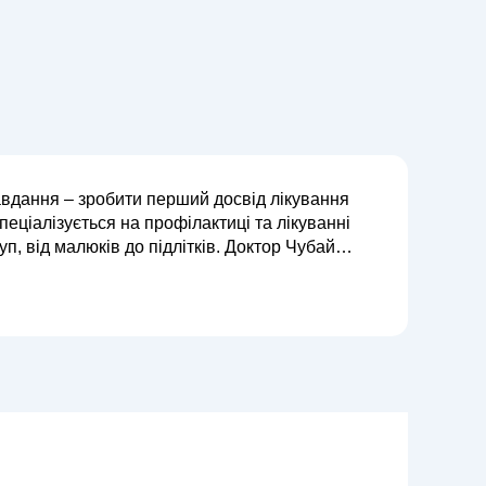
авдання – зробити перший досвід лікування
еціалізується на профілактиці та лікуванні
алюків до підлітків. Доктор Чубай
теріали та ігрову форму подачі ...