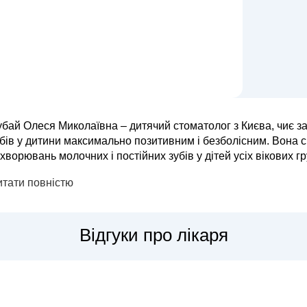
бай Олеся Миколаївна – дитячий стоматолог з Києва, чиє з
бів у дитини максимально позитивним і безболісним. Вона сп
хворювань молочних і постійних зубів у дітей усіх вікових груп, від м
стосовує щадні методи лікування, використовуючи сучасні ма
итати повністю
Відгуки про лікаря