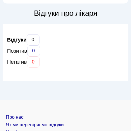
суглобів і кісток. Доктор Чугун володіє сучасними методами
консервативного та хірургічного лікування, включаючи
Відгуки про лікаря
ендопротезування суглобів...
Відгуки
0
Позитив
0
Негатив
0
Про нас
Як ми перевіряємо відгуки