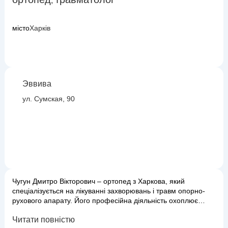
,
місто
Харків
Эввива
ул. Сумская, 90
Чугун Дмитро Вікторович – ортопед з Харкова, який
спеціалізується на лікуванні захворювань і травм опорно-
рухового апарату. Його професійна діяльність охоплює
широкий спектр проблем: від корекції вроджених
Читати повністю
деформацій до лікування наслідків травм та вікових змін