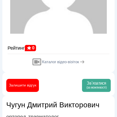
Рейтинг
0
Каталог відео-візіток
Зв`язатися
Залишити відгук
(за можливості)
Чугун Дмитрий Викторович
ортопед
травматолог