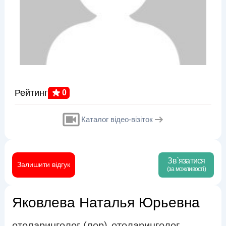
Рейтинг
0
Каталог відео-візіток
Зв`язатися
Залишити відгук
(за можливості)
Яковлева Наталья Юрьевна
отоларинголог (лор)
отоларинголог