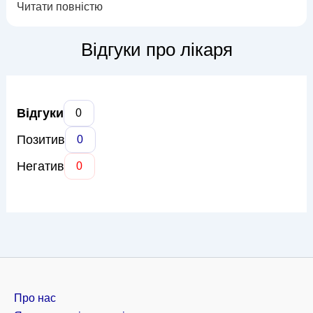
Читати повністю
Яковлєва допомагає пацієнтам впоратися з такими
поширеними проблемами, як тонзиліт, риніт, синусит, отит, а
також більш складними станами, що потребують
Відгуки про лікаря
спеціалізованого підходу....
Відгуки
0
Позитив
0
Негатив
0
Про нас