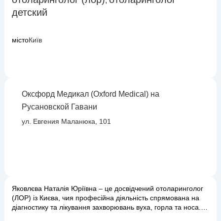
,
детский
місто
Київ
Оксфорд Медикал (Oxford Medical) на
Русановской Гавани
ул. Евгения Маланюка, 101
Яковлєва Наталія Юріївна – це досвідчений отоларинголог
(ЛОР) із Києва, чия професійна діяльність спрямована на
діагностику та лікування захворювань вуха, горла та носа.
Завдяки своїй уважності та глибоким знанням, доктор