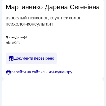
Мартиненко Дарина Євгенівна
взрослый психолог
коуч
психолог
,
,
,
психолог-консультант
Досвід(роки)
4
місто
Київ
Документи перевірено
перейти на сайт клініки/медцентру