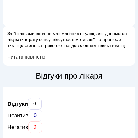
За її словами вона не має магічних пігулок, але допомагає
лікувати втрату сенсу, відсутності мотивації, та працює з
тим, що стоїть за тривогою, невдоволенням і відчуттям, що
життя проходить повз. Приклади запитів з якими звертались
Читати повністю
до Дарини: - Я відчуваю, що не реалізовую свій потенціал -
Я хочу збільшити дохід у 1.5 рази до кінця року - Я хочу
займатися тим, що мені подобається, але не бачу, як ...
Відгуки про лікаря
Відгуки
0
Позитив
0
Негатив
0