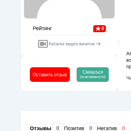
Рейтинг
0
Каталог видео-визиток
А
в
п
Связаться
Н
Оставить отзыв
(по возможности)
Ч
п
Отзывы
Позитив
Негатив
0
0
0