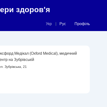
фери здоров'я
Укр
Рус
Профіль
ксфорд Медікал (Oxford Medical), медичний
ентр на Зубрівській
ул. Зубрівська, 21