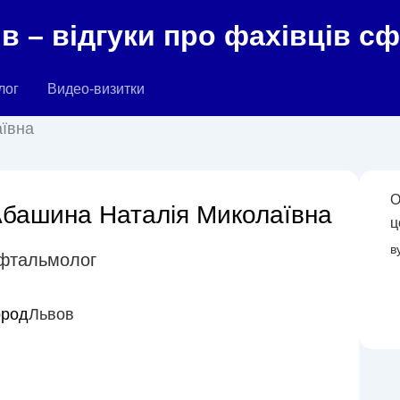
в – відгуки про фахівців с
лог
Видео-визитки
ївна
О
башина Наталія Миколаївна
ц
в
фтальмолог
ород
Львов