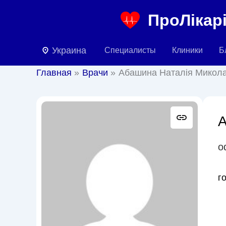
Перейти
ПроЛікарі
к
содержимому
Украина
Специалисты
Клиники
Б
Главная
Врачи
Абашина Наталія Микола
А
о
г