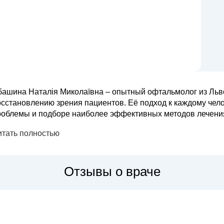
башина Наталія Миколаївна – опытный офтальмолог из Льв
осстановлению зрения пациентов. Её подход к каждому чел
роблемы и подборе наиболее эффективных методов лечения
аталия Николаевна обладает глубокими знаниями в области 
итать полностью
остоянно совершенствуя...
Отзывы о враче