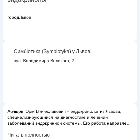
город
Львов
Симбіотика (Symbiotyka) у Львові
вул. Володимира Великого, 2
Абліцов Юрій В’ячеславович – эндокринолог из Львова,
специализирующийся на диагностике и лечении
заболеваний эндокринной системы. Его работа направлена
на поддержание гормонального баланса организма и
Читать полностью
улучшение общего самочувствия пациентов. Юрий