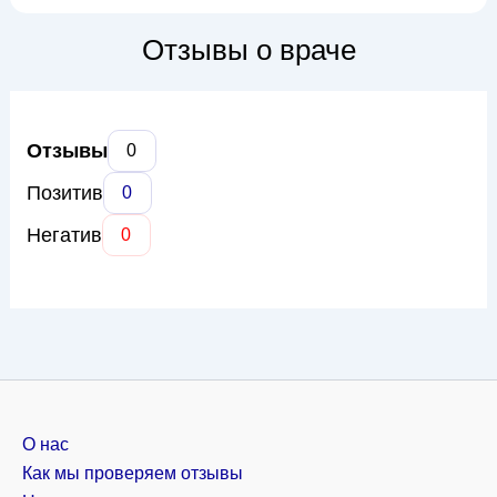
В’ячеславович занимается такими проблемами, как
сахарный диабет (1 и 2 типа), заболевания щитовидной
Отзывы о враче
железы (гипотиреоз, гипертиреоз, узловой зоб), нару...
Отзывы
0
Позитив
0
Негатив
0
О нас
Как мы проверяем отзывы