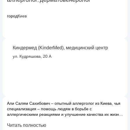
,
город
Киев
Киндермед (KinderMed), медицинский центр
ул. Кудряшова, 20 А
Али Салям Сахибович – опытный аллерголог из Киева, чья
специализация – помощь людям в борьбе с
аллергическими реакциями и улучшение качества их жизни.
Доктор Али Салям Сахибович занимается диагностикой и
Читать полностью
лечением широкого спектра аллергических заболеваний,