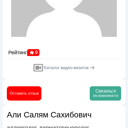
Рейтинг
0
Каталог видео-визиток
Связаться
Оставить отзыв
(по возможности)
Али Салям Сахибович
аллерголог
дерматовенеролог