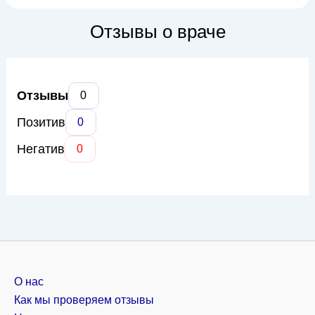
таких как поллиноз, бронхиальная астма, атопический
дерматит, пищевая аллергия и крапивница. В своей
Отзывы о враче
практике он применяет современные методы ...
Отзывы
0
Позитив
0
Негатив
0
О нас
Как мы проверяем отзывы