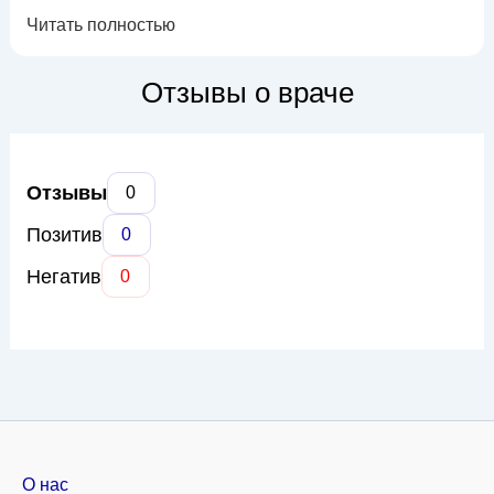
занимается диагностикой и лечением широкого спектра
Читать полностью
урологических заболеваний, включая инфекции
мочевыводящих путей, камни в почках, заболевания
предстательной железы, нарушения мочеиспускания и
Отзывы о враче
другие патологии. В своей практике Екатерина Ни...
Отзывы
0
Позитив
0
Негатив
0
О нас