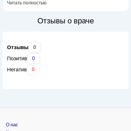
Читать полностью
профилактических осмотров и заканчивая ведением
беременности и послеродовым периодом. Ирина
Геннадиевна специализируется на диагностике и лечении
Отзывы о враче
воспалительных заболеваний женской репродуктивной
системы, нар...
Отзывы
0
Позитив
0
Негатив
0
О нас