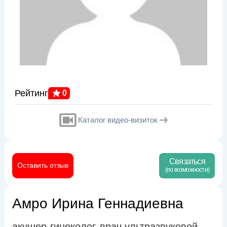
Рейтинг
0
Каталог видео-визиток
Связаться
Оставить отзыв
(по возможности)
Амро Ирина Геннадиевна
акушер-гинеколог
врач ультразвуковой