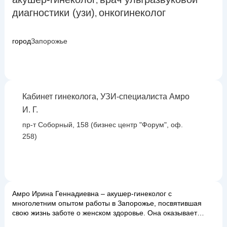
,
диагностики (узи)
онкогинеколог
,
город
Запорожье
Кабинет гинеколога, УЗИ-специалиста Амро
И. Г.
пр-т Соборный, 158 (бизнес центр "Форум", оф.
258)
Амро Ирина Геннадиевна – акушер-гинеколог с
многолетним опытом работы в Запорожье, посвятившая
свою жизнь заботе о женском здоровье. Она оказывает
полный спектр медицинских услуг, начиная от