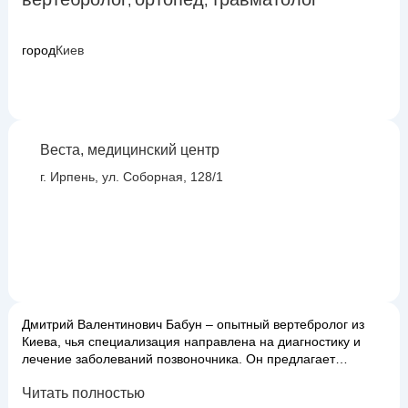
,
,
город
Киев
Веста, медицинский центр
г. Ирпень, ул. Соборная, 128/1
Дмитрий Валентинович Бабун – опытный вертебролог из
Киева, чья специализация направлена на диагностику и
лечение заболеваний позвоночника. Он предлагает
пациентам комплексный подход к решению проблем,
Читать полностью
связанных с болью в спине, нарушениями осанки и