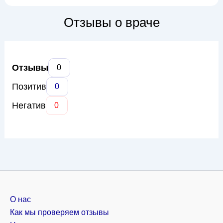
неврологическими проявлениями, вызванными
патологиями позвоночного столба. Основные направления
Отзывы о враче
работы доктора Бабуна включают лечение остеохондроза,
...
Отзывы
0
Позитив
0
Негатив
0
О нас
Как мы проверяем отзывы