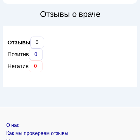
включая акне, псориаз, экзему, дерматиты, грибковые и
вирусные поражения кожи, а также ИППП. В своей работе
Отзывы о враче
Ольга Павловна применяет комплексн...
Отзывы
0
Позитив
0
Негатив
0
О нас
Как мы проверяем отзывы