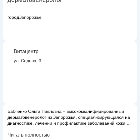
город
Запорожье
Витацентр
ул. Седова, 3
Бабченко Ольга Павловна – высококвалифицированный
дерматовенеролог из Запорожья, специализирующаяся на
диагностике, лечении и профилактике заболеваний кожи и
инфекций, передающихся половым путем. Ее опыт
Читать полностью
охватывает широкий спектр дерматологических проблем,