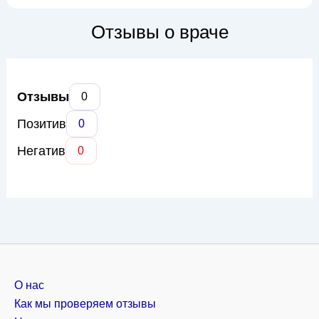
частей тела. Тарас Юрьевич выполняет широкий спектр
операций, включая пластику лица (блефаропластика,
Отзывы о враче
ринопластика, фейслифтинг), маммопластику (увелич...
Отзывы
0
Позитив
0
Негатив
0
О нас
Как мы проверяем отзывы