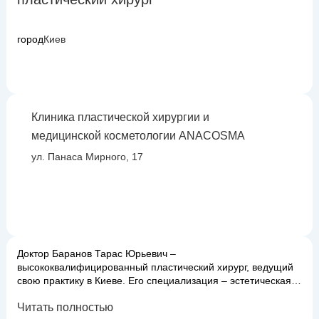
город
Киев
Клиника пластической хирургии и
медицинской косметологии ANACOSMA
ул. Панаса Мирного, 17
Доктор Баранов Тарас Юрьевич –
высококвалифицированный пластический хирург, ведущий
свою практику в Киеве. Его специализация – эстетическая и
реконструктивная хирургия, направленная на коррекцию
Читать полностью
внешности и восстановление формы и функции различных