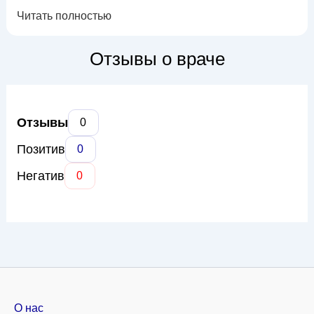
широкого спектра глазных заболеваний, включая катаракту,
Читать полностью
глаукому, заболевания сетчатки (макулярная дегенерация,
диабетическая ретинопатия), конъюнктивит, кератит,
синдром сухого глаза. Доктор Басанец использует
Отзывы о враче
современное диагностическое оборуд...
Отзывы
0
Позитив
0
Негатив
0
О нас