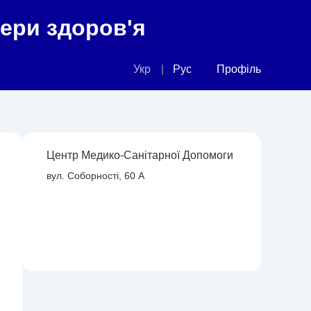
фери здоров'я
Укр
Рус
Профіль
Центр Медико-Санітарної Допомоги
вул. Соборності, 60 А