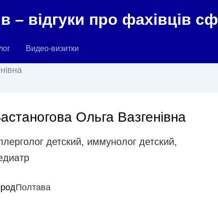
в – відгуки про фахівців с
лог
Видео-визитки
нівна
астаногова Ольга Вазгенівна
ллерголог детский
,
иммунолог детский
,
едиатр
ород
Полтава