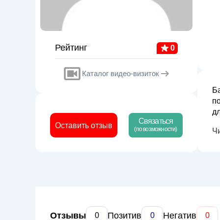
Рейтинг
0
Каталог видео-визиток
Б
п
для
Связаться
О
Оставить отзыв
(по возможности)
Ч
ат
Отзывы
Позитив
Негатив
0
0
0