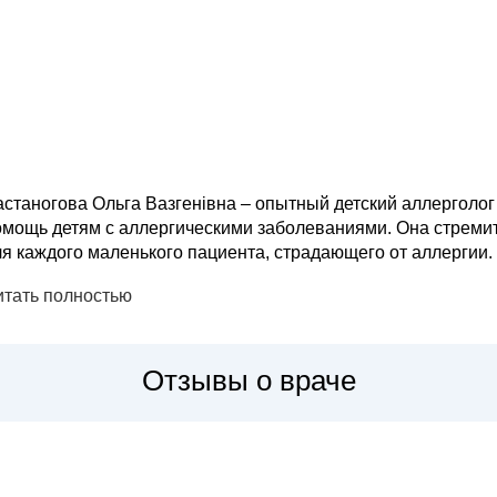
астаногова Ольга Вазгенівна – опытный детский аллерголог
омощь детям с аллергическими заболеваниями. Она стреми
 каждого маленького пациента, страдающего от аллергии. Основными направлениями деятельности
льги Вазгенівны являются: диагностика и лечение бронхиал
итать полностью
опического дермат...
Отзывы о враче