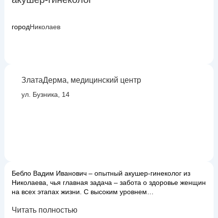
город
Николаев
ЗлатаДерма, медицинский центр
ул. Бузника, 14
Бебло Вадим Иванович – опытный акушер-гинеколог из
Николаева, чья главная задача – забота о здоровье женщин
на всех этапах жизни. С высоким уровнем
профессионализма и чутким отношением, он предлагает
Читать полностью
комплексный подход к вопросам женского репродуктивного