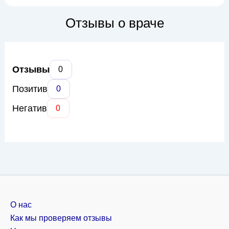
здоровья. Основные направления работы Вадима
Ивановича включают: ведение беременности, включая
Отзывы о враче
патологическую; диагностику и лечение воспалитель...
Отзывы
0
Позитив
0
Негатив
0
О нас
Как мы проверяем отзывы