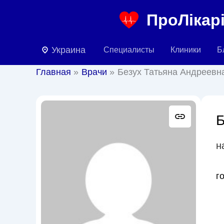
Перейти
ПроЛікарі
к
содержимому
Украина
Специалисты
Клиники
Б
Главная
Врачи
Безух Татьяна Андреевн
Б
н
г