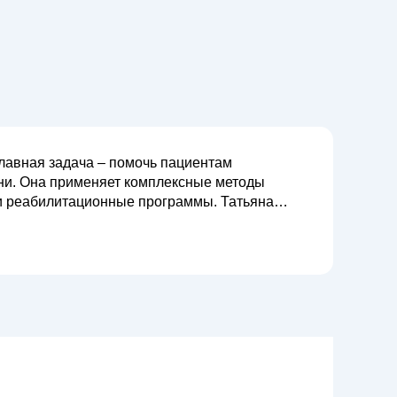
главная задача – помочь пациентам
зни. Она применяет комплексные методы
абилитационные программы. Татьяна
ляется ключевым фактором в успешном