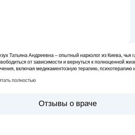
езух Татьяна Андреевна – опытный нарколог из Киева, чья 
свободиться от зависимости и вернуться к полноценной жи
чения, включая медикаментозную терапию, психотерапию и ре
ндреевна создает атмосферу доверия и поддержки, что яв
итать полностью
реодолении зависимости. Сведе...
Отзывы о враче