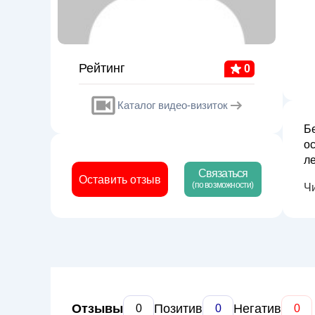
Рейтинг
0
Каталог видео-визиток
Б
о
ле
Связаться
А
Оставить отзыв
(по возможности)
Ч
п
Отзывы
Позитив
Негатив
0
0
0