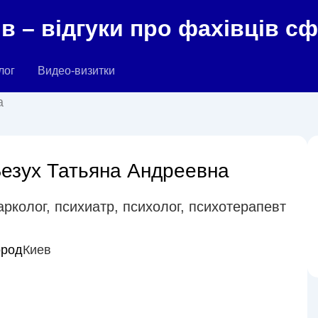
в – відгуки про фахівців с
лог
Видео-визитки
а
езух Татьяна Андреевна
арколог
,
психиатр
,
психолог
,
психотерапевт
ород
Киев