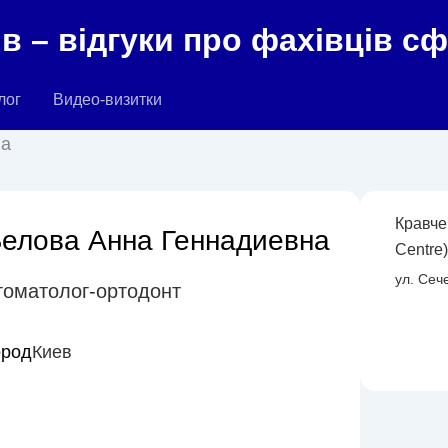
в – відгуки про фахівців с
лог
Видео-визитки
на
Кравче
елова Анна Геннадиевна
Centre
ул. Сеч
томатолог-ортодонт
ород
Киев