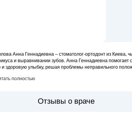
елова Анна Геннадиевна – стоматолог-ортодонт из Киева, ч
рикуса и выравнивании зубов. Анна Геннадиевна помогает 
 и здоровую улыбку, решая проблемы неправильного положения зубов и че
рименяет самые современные ортодонтические аппараты: б
итать полностью
рамические, са...
Отзывы о враче