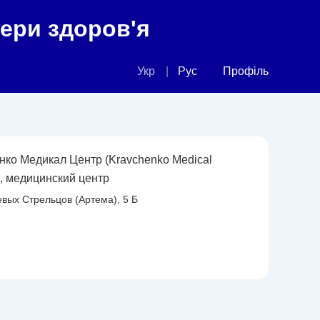
фери здоров'я
Укр
Рус
Профіль
нко Медикал Центр (Kravchenko Medical
), медицинский центр
евых Стрельцов (Артема), 5 Б