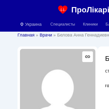
Перейти
ПроЛікарі
к
содержимому
Украина
Специалисты
Клиники
Б
Главная
Врачи
Белова Анна Геннадиев
Б
с
г