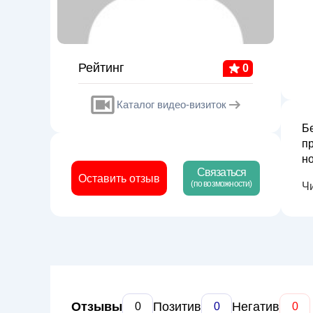
Рейтинг
0
Каталог видео-визиток
Б
п
но
Связаться
п
Оставить отзыв
(по возможности)
Ч
ке
Отзывы
Позитив
Негатив
0
0
0