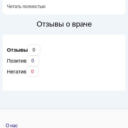
знаниями и практическим опытом в ведении беременности,
Читать полностью
родов и послеродового периода. Доктор Белявский
использует современные методики диагностики и лечения
гинекологических заболеваний, уделяя особое внимание
Отзывы о враче
индивидуальному подходу к каждой п...
Отзывы
0
Позитив
0
Негатив
0
О нас