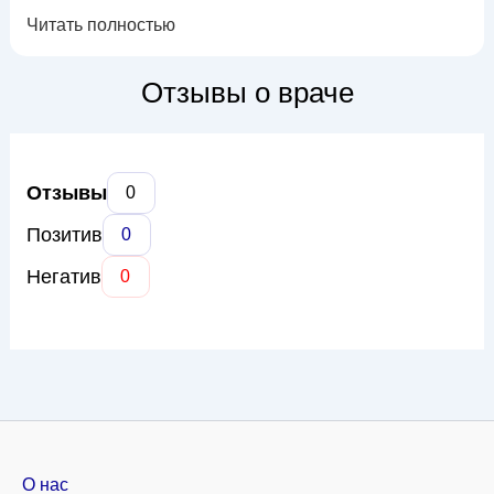
Обладая многолетним опытом и владея современным
Читать полностью
диагностическим оборудованием, она обеспечивает
высокую точность исследований. Основные направления ее
деятельности включают ультразвуковую диагностику в
Отзывы о враче
акушерстве и гинекологии, абдоминальных ор...
Отзывы
0
Позитив
0
Негатив
0
О нас