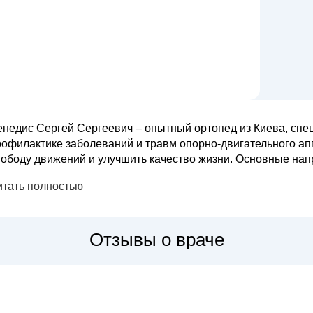
енедис Сергей Сергеевич – опытный ортопед из Киева, спе
рофилактике заболеваний и травм опорно-двигательного апп
оду движений и улучшить качество жизни. Основные направления работы Сергея Сергеевича
ключают: лечение артрозов, артритов, травм (переломов, в
итать полностью
звоночника, плоскос...
Отзывы о враче