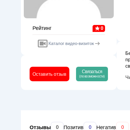
Рейтинг
0
Каталог видео-визиток
Б
п
своб
Связаться
в
Оставить отзыв
(по возможности)
Ч
по
Отзывы
Позитив
Негатив
0
0
0