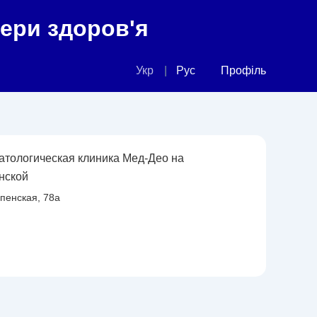
фери здоров'я
Укр
Рус
Профіль
атологическая клиника Мед-Део на
нской
рпенская, 78а