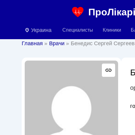
Перейти
ПроЛікарі
к
содержимому
Украина
Специалисты
Клиники
Б
Главная
Врачи
Бенедис Сергей Сергеев
Б
о
г