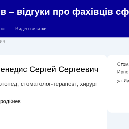
в – відгуки про фахівців с
лог
Видео-визитки
ич
Стом
енедис Сергей Сергеевич
Ирпе
ул. И
ртопед
,
стоматолог-терапевт
,
хирург
ород
Киев