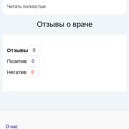
охватывает такие распространенные состояния, как
Читать полностью
бронхиальная астма, хроническая обструктивная болезнь
легких (ХОБЛ), пневмония, бронхит, а также другие
заболевания легких и плевры. Доктор Березовский
Отзывы о враче
использует современные методы диагностики...
Отзывы
0
Позитив
0
Негатив
0
О нас