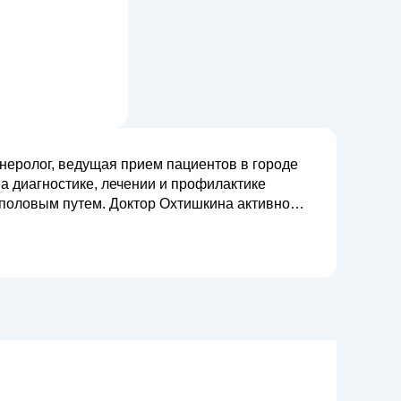
еролог, ведущая прием пациентов в городе
а диагностике, лечении и профилактике
ор Охтишкина активно
 венерологии, включая современные методы