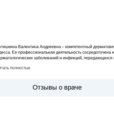
хтишкина Валентина Андреевна – компетентный дерматовен
десса. Ее профессиональная деятельность сосредоточена н
рматологических заболеваний и инфекций, передающихся половым путем. Докт
спользует новейшие достижения в области дерматологии и
итать полностью
агностики и тера...
Отзывы о враче