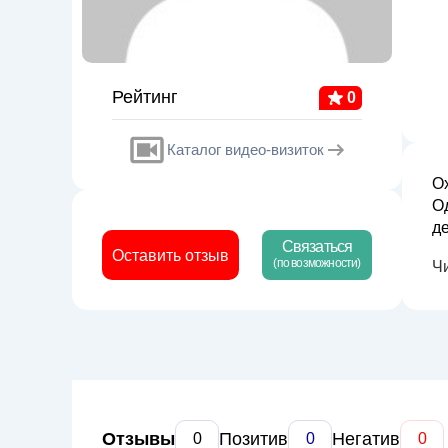
Рейтинг
0
Каталог видео-визиток
О
О
де
Связаться
и
Оставить отзыв
(по возможности)
Ч
ди
Отзывы
Позитив
Негатив
0
0
0