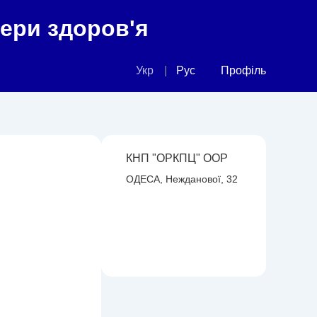
фери здоров'я
Укр
Рус
Профіль
КНП "ОРКПЦ" ООР
ОДЕСА, Нежданової, 32