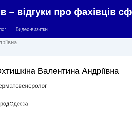
в – відгуки про фахівців с
лог
Видео-визитки
дріївна
хтишкіна Валентина Андріївна
ерматовенеролог
ород
Одесса