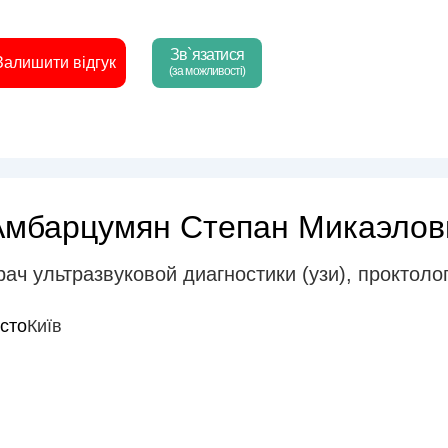
Зв`язатися
Залишити відгук
(за можливості)
Амбарцумян Степан Микаэлов
рач ультразвуковой диагностики (узи)
,
проктолог
істо
Київ