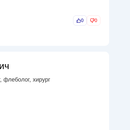
0
0
ич
,
флеболог
,
хирург