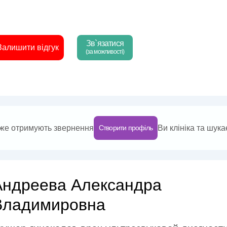
Зв`язатися
Залишити відгук
(за можливості)
 вже отримують звернення
Ви клініка та шука
Створити профіль
Андреева Александра
Владимировна