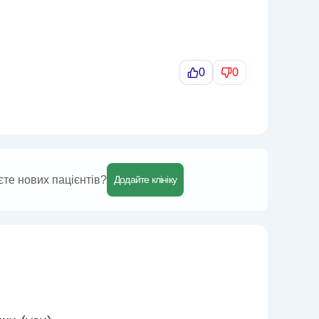
0
0
єте нових пацієнтів?
Додайте клініку