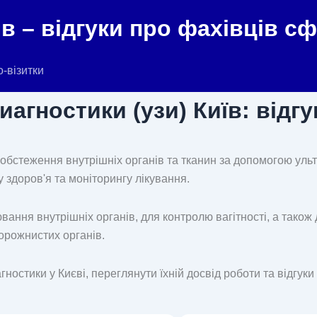
в – відгуки про фахівців с
о-візитки
агностики (узи) Київ: відгу
 обстеження внутрішніх органів та тканин за допомогою ульт
 здоров'я та моніторингу лікування.
ання внутрішніх органів, для контролю вагітності, а також 
порожнистих органів.
гностики у Києві, переглянути їхній досвід роботи та відгуки 