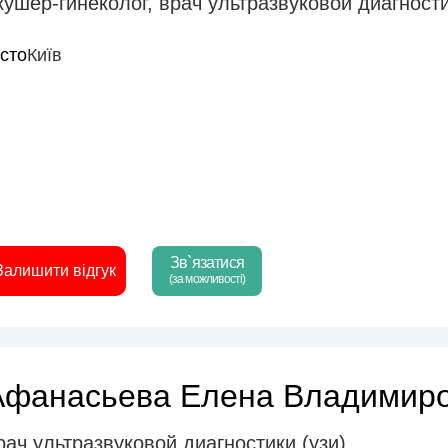
кушер-гинеколог
,
врач ультразвуковой диагности
істо
Київ
Зв`язатися
Залишити відгук
(за можливості)
Афанасьева Елена Владимир
рач ультразвуковой диагностики (узи)