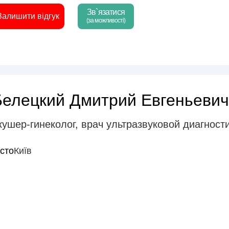
Зв`язатися
Залишити відгук
(за можливості)
Белецкий Дмитрий Евгеньевич
кушер-гинеколог
,
врач ультразвуковой диагности
істо
Київ