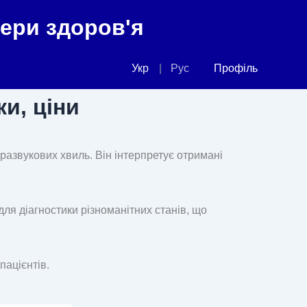
фери здоров'я
Укр
Рус
Профіль
ки, ціни
развукових хвиль. Він інтерпретує отримані
для діагностики різноманітних станів, що
пацієнтів.