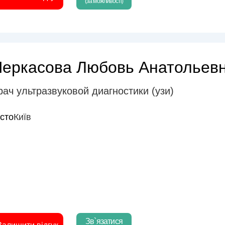
(за можливості)
Черкасова Любовь Анатольев
рач ультразвуковой диагностики (узи)
істо
Київ
Зв`язатися