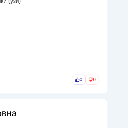
ки (узи)
0
0
овна