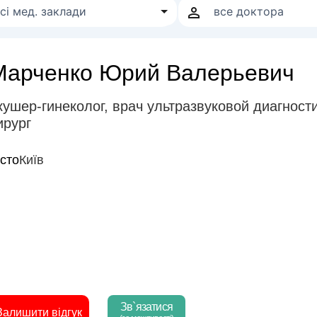
Марченко Юрий Валерьевич
кушер-гинеколог
,
врач ультразвуковой диагности
ирург
істо
Київ
Зв`язатися
Залишити відгук