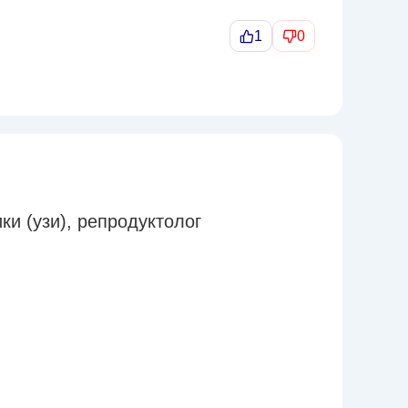
1
0
ки (узи)
,
репродуктолог