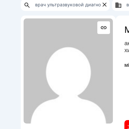
а
х
м