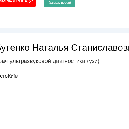
Залишити відгук
(за можливості)
Бутенко Наталья Станиславов
рач ультразвуковой диагностики (узи)
істо
Київ