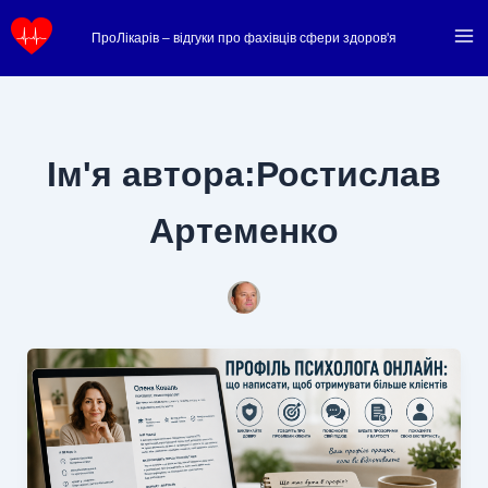
Перейти
ПроЛікарів – відгуки про фахівців сфери здоров'я
до
вмісту
Ім'я автора:Ростислав
Артеменко