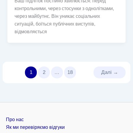
Ваш підліток постійно хвилюється: перед
контрольними, через стосунки з однолітками,
через майбутнє. Він уникає соціальних
ситуацій, боїться публічних виступів,
відмовляється
1
2
…
18
Далі
→
Про нас
Як ми перевіряємо відгуки