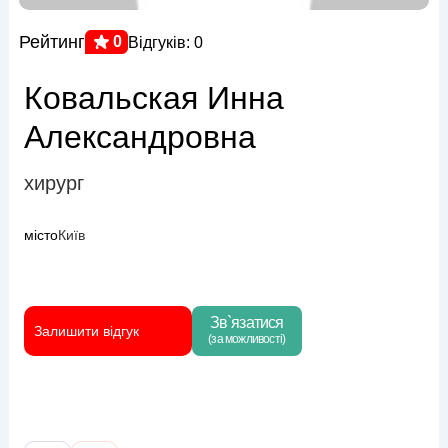
Рейтинг
0
Відгуків: 0
Ковальская Инна
Александровна
хирург
місто
Київ
Зв`язатися
Залишити відгук
(за можливості)