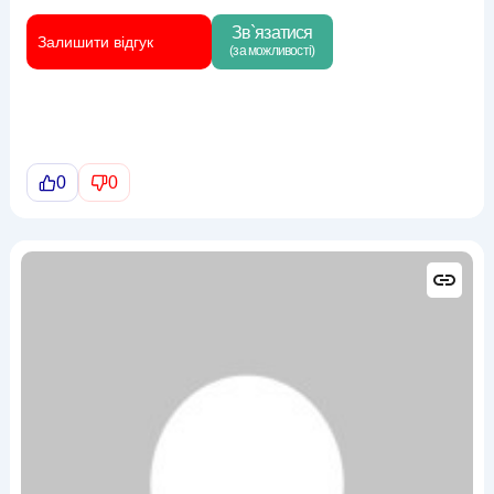
Зв`язатися
Залишити відгук
(за можливості)
0
0