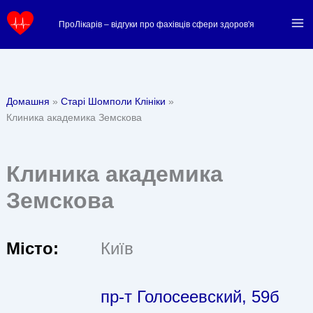
Перейти
ПроЛікарів – відгуки про фахівців сфери здоров'я
до
вмісту
Домашня
Старі Шомполи Клініки
Клиника академика Земскова
Клиника академика
Земскова
Місто:
Київ
пр-т Голосеевский, 59б