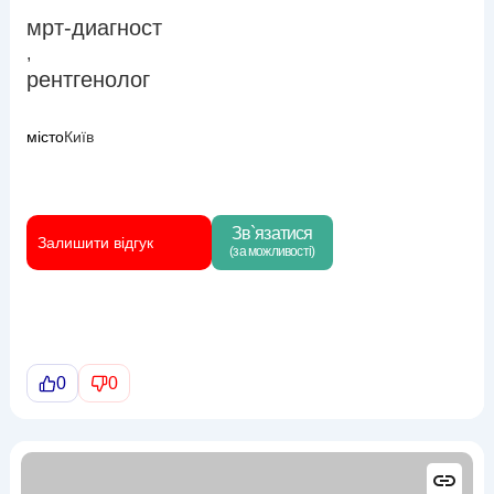
мрт-диагност
,
рентгенолог
місто
Київ
Зв`язатися
Залишити відгук
(за можливості)
0
0