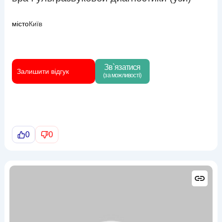
місто
Київ
Зв`язатися
Залишити відгук
(за можливості)
0
0