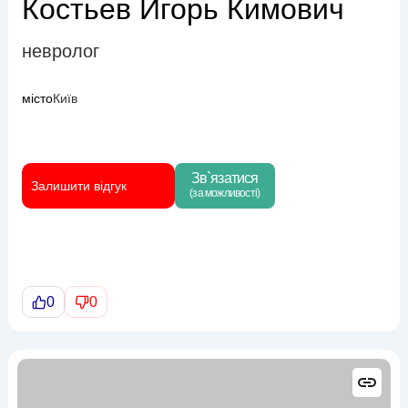
Костьев Игорь Кимович
невролог
місто
Київ
Зв`язатися
Залишити відгук
(за можливості)
0
0