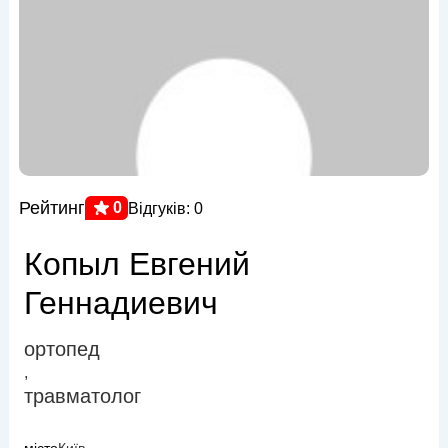
Рейтинг
0
Відгуків: 0
Копыл Евгений
Геннадиевич
ортопед
,
травматолог