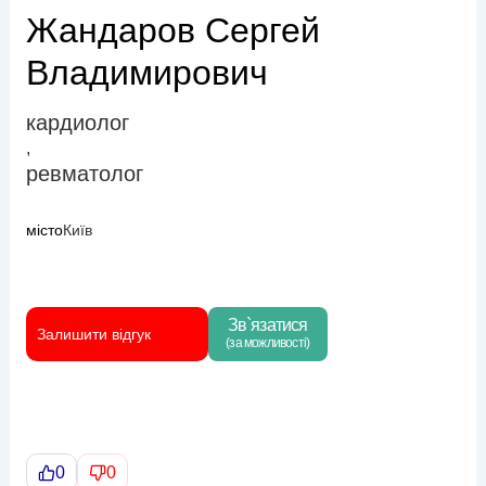
Жандаров Сергей
Владимирович
кардиолог
,
ревматолог
місто
Київ
Зв`язатися
Залишити відгук
(за можливості)
0
0