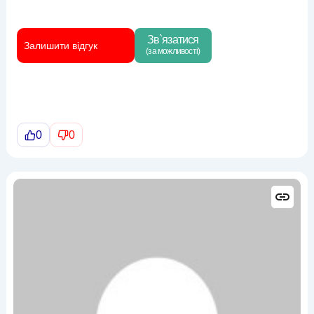
Зв`язатися
Залишити відгук
(за можливості)
0
0