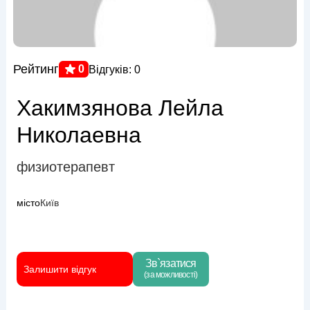
Рейтинг
0
Відгуків: 0
Хакимзянова Лейла
Николаевна
физиотерапевт
місто
Київ
Зв`язатися
Залишити відгук
(за можливості)