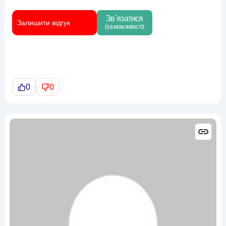
Зв`язатися
Залишити відгук
(за можливості)
0
0