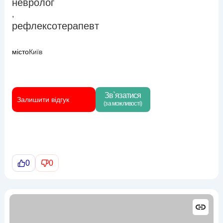
невролог
,
рефлексотерапевт
місто
Київ
Зв`язатися
Залишити відгук
(за можливості)
0
0