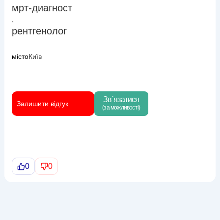
мрт-диагност
,
рентгенолог
місто
Київ
Зв`язатися
Залишити відгук
(за можливості)
0
0