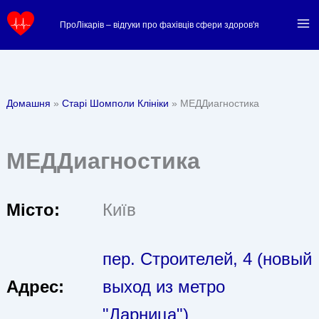
Перейти
ПроЛікарів – відгуки про фахівців сфери здоров'я
до
вмісту
Домашня
Старі Шомполи Клініки
МЕДДиагностика
МЕДДиагностика
Місто:
Київ
пер. Строителей, 4 (новый
Адрес:
выход из метро
"Дарница")