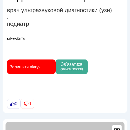
врач ультразвуковой диагностики (узи)
,
педиатр
місто
Київ
Зв`язатися
Залишити відгук
(за можливості)
0
0