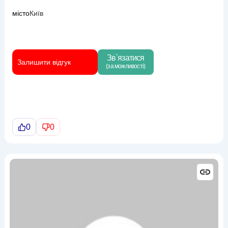
місто
Київ
Зв`язатися
Залишити відгук
(за можливості)
0
0