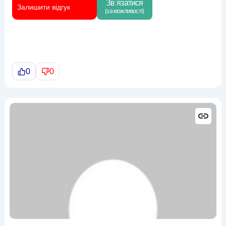
Зв`язатися
Залишити відгук
(за можливості)
0
0