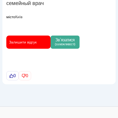
семейный врач
місто
Київ
Зв`язатися
Залишити відгук
(за можливості)
0
0