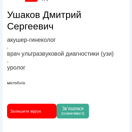
Ушаков Дмитрий
Сергеевич
акушер-гинеколог
,
врач ультразвуковой диагностики (узи)
,
уролог
місто
Київ
Зв`язатися
Залишити відгук
(за можливості)