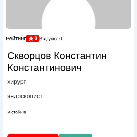
Рейтинг
0
Відгуків: 0
Скворцов Константин
Константинович
хирург
,
эндоскопист
місто
Київ