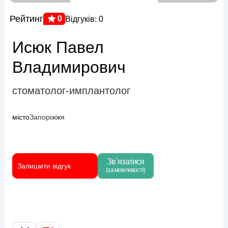
Рейтинг
0
Відгуків: 0
Исюк Павел
Владимирович
стоматолог-имплантолог
місто
Запоріжжя
Зв`язатися
Залишити відгук
(за можливості)