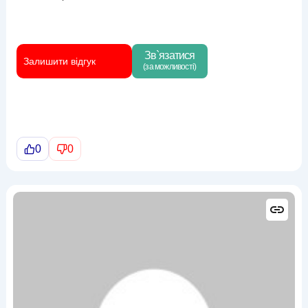
Зв`язатися
Залишити відгук
(за можливості)
0
0