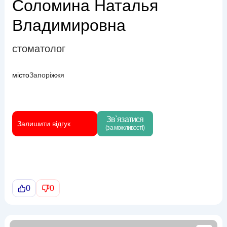
Соломина Наталья
Владимировна
стоматолог
місто
Запоріжжя
Зв`язатися
Залишити відгук
(за можливості)
0
0