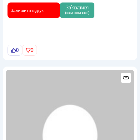
Зв`язатися
Залишити відгук
(за можливості)
0
0