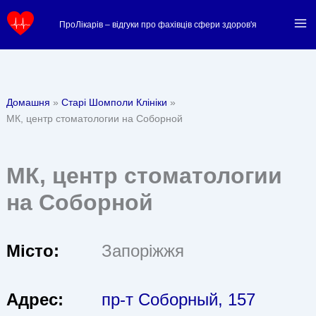
Перейти
ПроЛікарів – відгуки про фахівців сфери здоров'я
до
вмісту
Домашня
Старі Шомполи Клініки
МК, центр стоматологии на Соборной
МК, центр стоматологии
на Соборной
Місто:
Запоріжжя
Адрес:
пр-т Соборный, 157