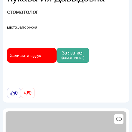
стоматолог
місто
Запоріжжя
Зв`язатися
Залишити відгук
(за можливості)
0
0