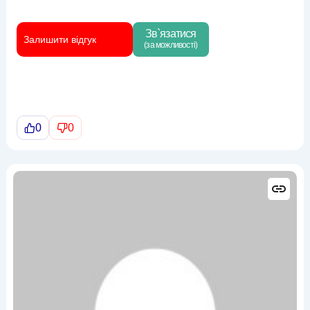
Зв`язатися
Залишити відгук
(за можливості)
0
0