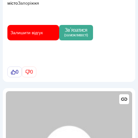
місто
Запоріжжя
Зв`язатися
Залишити відгук
(за можливості)
0
0