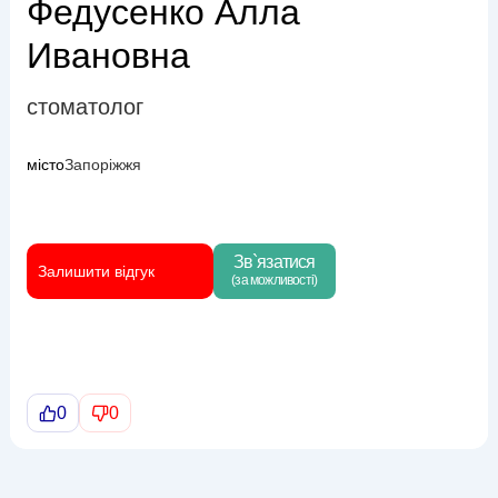
Федусенко Алла
Ивановна
стоматолог
місто
Запоріжжя
Зв`язатися
Залишити відгук
(за можливості)
0
0