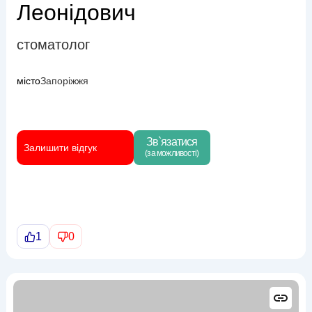
Леонідович
стоматолог
місто
Запоріжжя
Зв`язатися
Залишити відгук
(за можливості)
1
0