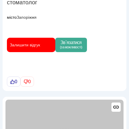
стоматолог
місто
Запоріжжя
Зв`язатися
Залишити відгук
(за можливості)
0
0