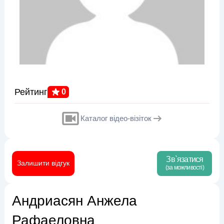
Рейтинг
0
Каталог відео-візіток
Зв`язатися
Залишити відгук
(за можливості)
Андриасян Анжела
Рафаеловна