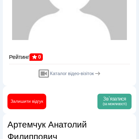
Рейтинг
0
Каталог відео-візіток
Зв`язатися
Залишити відгук
(за можливості)
Артемчук Анатолий
Филиппович