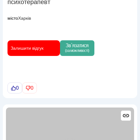
психотерапевт
місто
Харків
Зв`язатися
Залишити відгук
(за можливості)
0
0