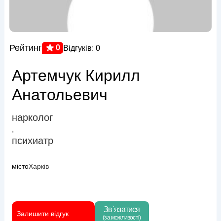
Рейтинг
0
Відгуків: 0
Артемчук Кирилл
Анатольевич
нарколог
,
психиатр
місто
Харків
Зв`язатися
Залишити відгук
(за можливості)