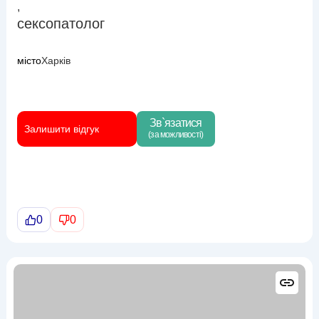
,
сексопатолог
місто
Харків
Зв`язатися
Залишити відгук
(за можливості)
0
0