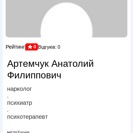
Рейтинг
0
Відгуків: 0
Артемчук Анатолий
Филиппович
нарколог
,
психиатр
,
психотерапевт
місто
Харків