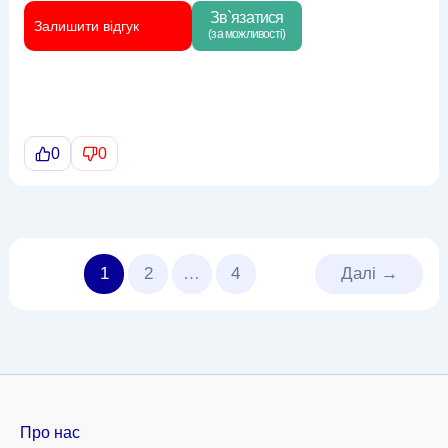
Зв`язатися
Залишити відгук
(за можливості)
0
0
1
2
…
4
Далі
→
Про нас