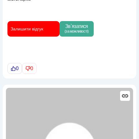
Зв`язатися
Залишити відгук
(за можливості)
0
0