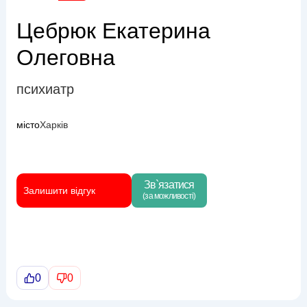
Цебрюк Екатерина
Олеговна
психиатр
місто
Харків
Зв`язатися
Залишити відгук
(за можливості)
0
0