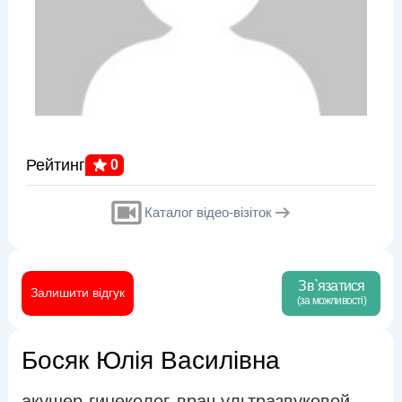
Рейтинг
0
Каталог відео-візіток
Зв`язатися
Залишити відгук
(за можливості)
Босяк Юлія Василівна
акушер-гинеколог
врач ультразвуковой