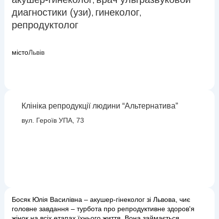
,
диагностики (узи)
гинеколог
,
,
репродуктолог
місто
Львів
Клініка репродукції людини “Альтернатива”
вул. Героїв УПА, 73
Босяк Юлія Василівна – акушер-гінеколог зі Львова, чиє
головне завдання – турбота про репродуктивне здоров'я
жінок на всіх етапах їхнього життя. Вона займається