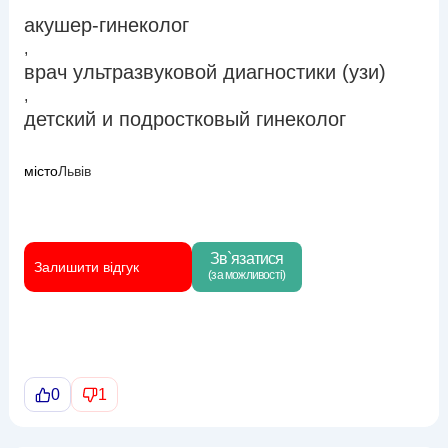
акушер-гинеколог
,
врач ультразвуковой диагностики (узи)
,
детский и подростковый гинеколог
місто
Львів
Зв`язатися
Залишити відгук
(за можливості)
0
1