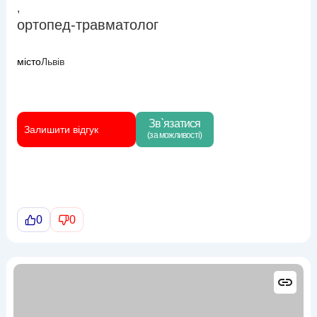
,
ортопед-травматолог
місто
Львів
Зв`язатися
Залишити відгук
(за можливості)
0
0