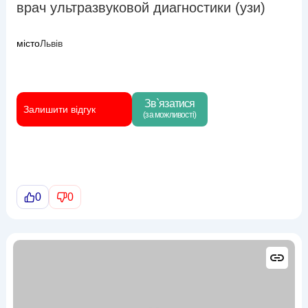
врач ультразвуковой диагностики (узи)
місто
Львів
Зв`язатися
Залишити відгук
(за можливості)
0
0