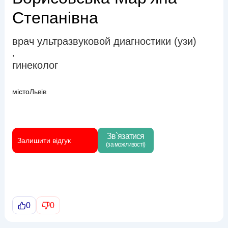
Степанівна
врач ультразвуковой диагностики (узи)
,
гинеколог
місто
Львів
Зв`язатися
Залишити відгук
(за можливості)
0
0