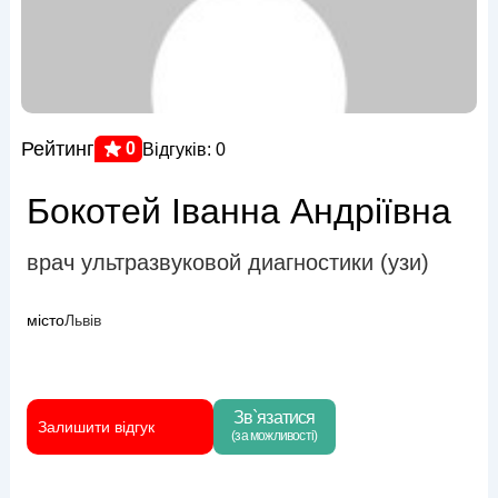
Рейтинг
0
Відгуків: 0
Бокотей Іванна Андріївна
врач ультразвуковой диагностики (узи)
місто
Львів
Зв`язатися
Залишити відгук
(за можливості)