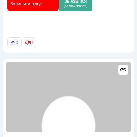
Зв`язатися
Залишити відгук
(за можливості)
0
0