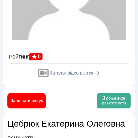
Рейтинг
0
Каталог відео-візіток
Зв`язатися
Залишити відгук
(за можливості)
Цебрюк Екатерина Олеговна
психиатр