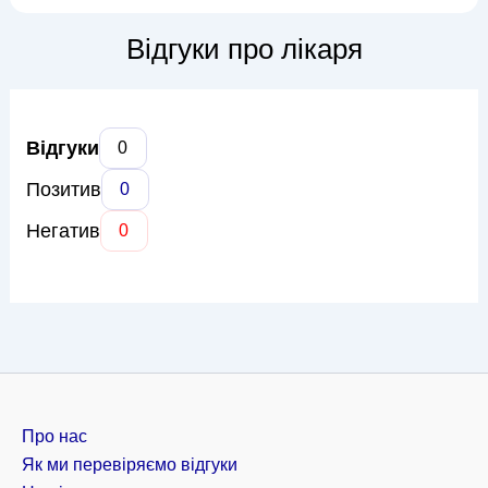
душевну рівновагу та покращити якість життя. У своїй
практиці Катерина Олегівна працює з такими станами, як
Відгуки про лікаря
депресія, тривожні ро...
Відгуки
0
Позитив
0
Негатив
0
Про нас
Як ми перевіряємо відгуки