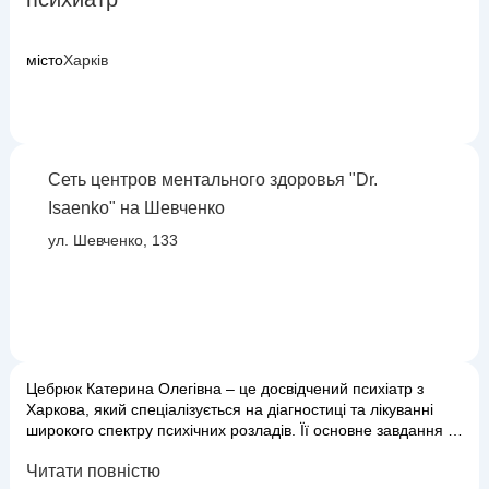
місто
Харків
Сеть центров ментального здоровья "Dr.
Isaenko" на Шевченко
ул. Шевченко, 133
Цебрюк Катерина Олегівна – це досвідчений психіатр з
Харкова, який спеціалізується на діагностиці та лікуванні
широкого спектру психічних розладів. Її основне завдання –
допомогти пацієнтам впоратися з емоційними,
Читати повністю
поведінковими та когнітивними порушеннями, повернути їм