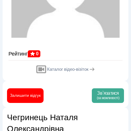
Рейтинг
0
Каталог відео-візіток
Зв`язатися
Залишити відгук
(за можливості)
Чегринець Наталя
Олександрівна