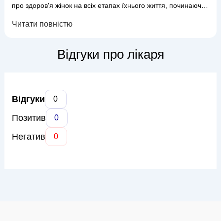
про здоров'я жінок на всіх етапах їхнього життя, починаючи
з юнацького віку і закінчуючи менопаузою. Доктор Чегринець
Читати повністю
спеціалізується на веденні вагітності, діагностиці та лікуванні
широкого спектру гінекологічних захворювань, а також на
проведенні профілактичних оглядів та консультац...
Відгуки про лікаря
Відгуки
0
Позитив
0
Негатив
0