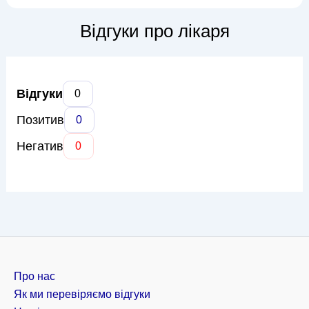
починаючи від профілактичних оглядів і закінчуючи
комплексним лікуванням різних захворювань зубів та ясен.
Відгуки про лікаря
Основними напрямками роботи...
Відгуки
0
Позитив
0
Негатив
0
Про нас
Як ми перевіряємо відгуки