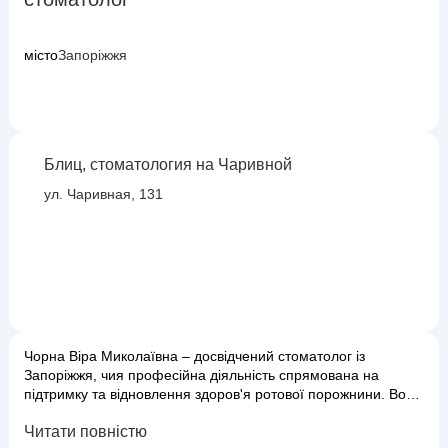
місто
Запоріжжя
Блиц, стоматология на Чаривной
ул. Чаривная, 131
Чорна Віра Миколаївна – досвідчений стоматолог із
Запоріжжя, чия професійна діяльність спрямована на
підтримку та відновлення здоров'я ротової порожнини. Вона
володіє всіма необхідними навичками та знаннями для
Читати повністю
проведення широкого спектру стоматологічних процедур,