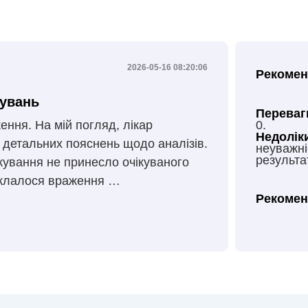
2026-05-16 08:20:06
Рекомен
кувань
Переваг
ння. На мій погляд, лікар
0.
Недолік
в детальних пояснень щодо аналізів.
неуважні
результа
кування не принесло очікуваного
 склалося враження …
Рекомен