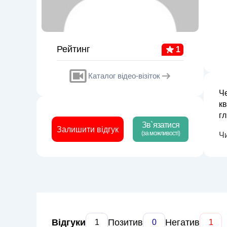
Рейтинг
1
Каталог відео-візіток
Че
кв
гл
Зв`язатися
де
Залишити відгук
(за можливості)
Ч
Відгуки
Позитив
Негатив
1
0
1