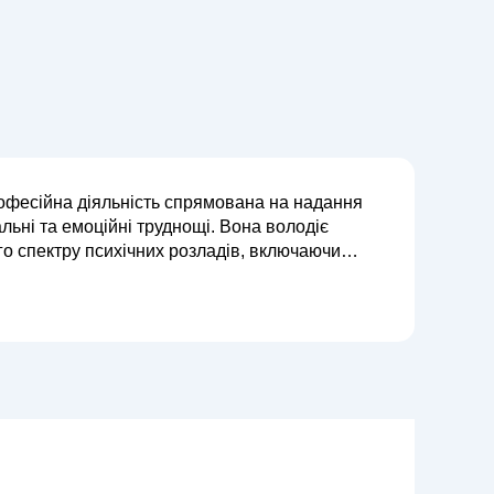
рофесійна діяльність спрямована на надання
альні та емоційні труднощі. Вона володіє
го спектру психічних розладів, включаючи
ивний розлад, а також порушення адапта...