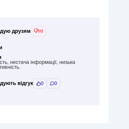
дую друзям
НІ
и
и
сть, нестача інформації, низька
тивність.
дують відгук
0
0