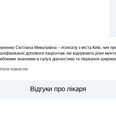
рненко Світлана Миколаївна – психіатр з міста Київ, чия п
аліфікованої допомоги пацієнтам, які відчувають різні мент
ибокими знаннями в галузі діагностики та лікування широко
пресію, тривожні стани, панічні атаки, обсесивно-компульс
итати повністю
Відгуки про лікаря