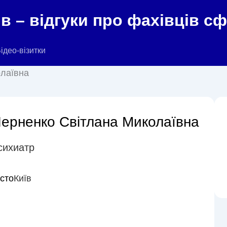
в – відгуки про фахівців с
ідео-візитки
лаївна
ерненко Світлана Миколаївна
сихиатр
істо
Київ