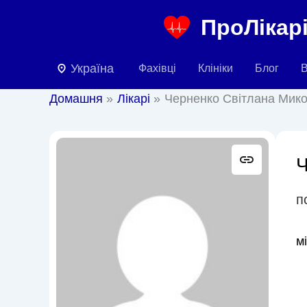
Перейти
ПроЛікарі
до
вмісту
Україна
Фахівці
Клініки
Блог
В
Домашня
Лікарі
Черненко Світлана Мико
Ч
п
м