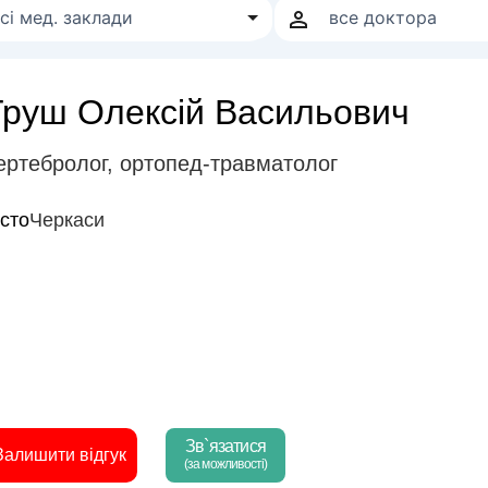
Труш Олексій Васильович
ертебролог
,
ортопед-травматолог
істо
Черкаси
Зв`язатися
Залишити відгук
(за можливості)