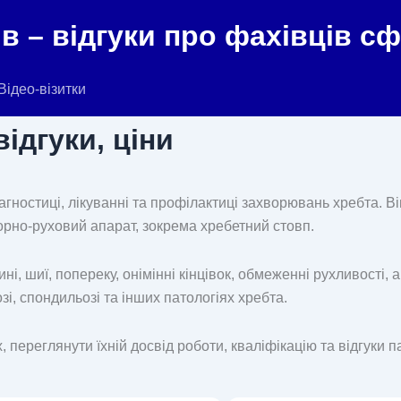
в – відгуки про фахівців с
Відео-візитки
ідгуки, ціни
іагностиці, лікуванні та профілактиці захворювань хребта. 
рно-руховий апарат, зокрема хребетний стовп.
і, шиї, попереку, онімінні кінцівок, обмеженні рухливості,
зі, спондильозі та інших патологіях хребта.
 переглянути їхній досвід роботи, кваліфікацію та відгуки п