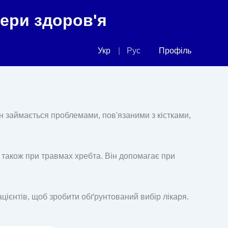
фери здоров'я
Укр
Рус
Профіль
Він займається проблемами, пов'язаними з кістками,
 а також при травмах хребта. Він допомагає при
ацієнтів, щоб зробити обґрунтований вибір лікаря.