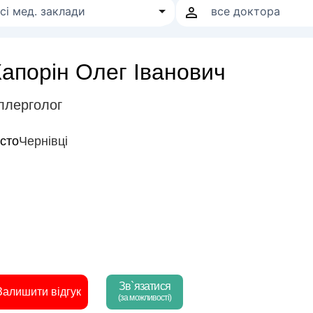
Капорін Олег Іванович
ллерголог
істо
Чернівці
Зв`язатися
Залишити відгук
(за можливості)