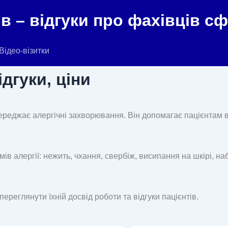
в – відгуки про фахівців с
Відео-візитки
дгуки, ціни
опереджає алергічні захворювання. Він допомагає пацієнтам в
в алергії: нежить, чхання, свербіж, висипання на шкірі, на
ереглянути їхній досвід роботи та відгуки пацієнтів.