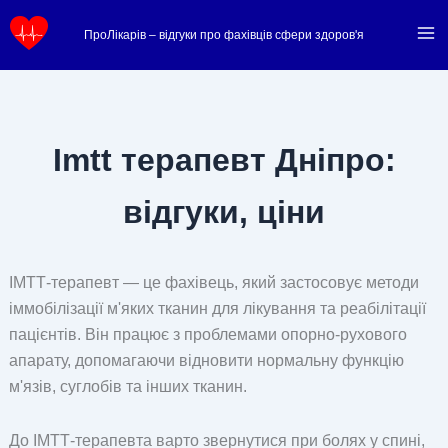
Перейти
ПроЛікарів – відгуки про фахівців сфери здоров'я
до
вмісту
Imtt терапевт Дніпро:
відгуки, ціни
ІМТТ-терапевт — це фахівець, який застосовує методи
іммобілізації м'яких тканин для лікування та реабілітації
пацієнтів. Він працює з проблемами опорно-рухового
апарату, допомагаючи відновити нормальну функцію
м'язів, суглобів та інших тканин.
До ІМТТ-терапевта варто звернутися при болях у спині,