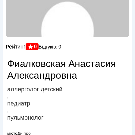
Рейтинг
0
Відгуків: 0
Фиалковская Анастасия
Александровна
аллерголог детский
,
педиатр
,
пульмонолог
місто
Дніпро