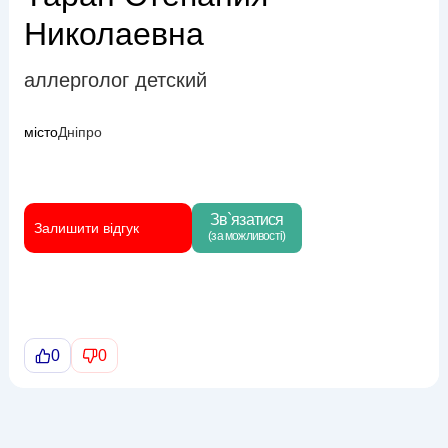
Николаевна
аллерголог детский
місто
Дніпро
Зв`язатися
Залишити відгук
(за можливості)
0
0