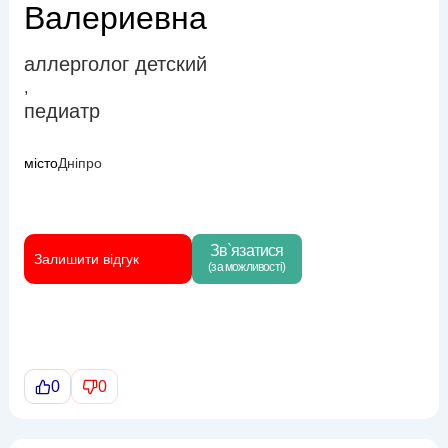
Валериевна
аллерголог детский
,
педиатр
місто
Дніпро
Зв`язатися
Залишити відгук
(за можливості)
0
0