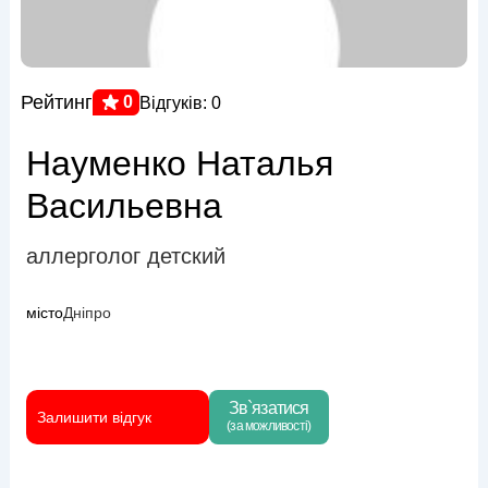
Рейтинг
0
Відгуків: 0
Науменко Наталья
Васильевна
аллерголог детский
місто
Дніпро
Зв`язатися
Залишити відгук
(за можливості)