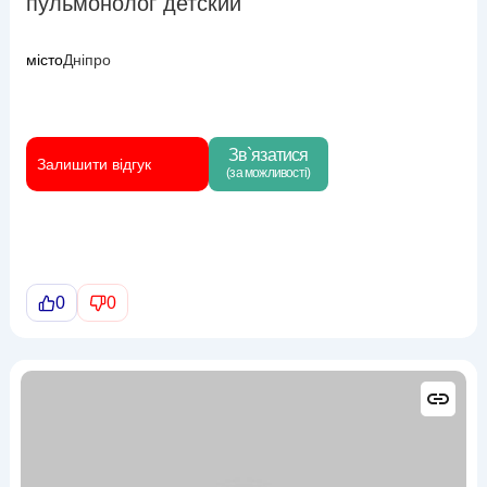
пульмонолог детский
місто
Дніпро
Зв`язатися
Залишити відгук
(за можливості)
0
0