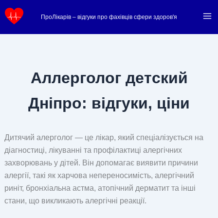
Перейти
ПроЛікарів – відгуки про фахівців сфери здоров'я
до
вмісту
Аллерголог детский
Дніпро: відгуки, ціни
Дитячий алерголог — це лікар, який спеціалізується на
діагностиці, лікуванні та профілактиці алергічних
захворювань у дітей. Він допомагає виявити причини
алергії, такі як харчова непереносимість, алергічний
риніт, бронхіальна астма, атопічний дерматит та інші
стани, що викликають алергічні реакції.