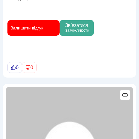
Зв`язатися
Залишити відгук
(за можливості)
0
0