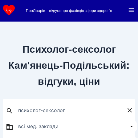
Перейти
ПроЛікарів – відгуки про фахівців сфери здоров'я
до
вмісту
Психолог-сексолог
Кам'янець-Подільський:
відгуки, ціни