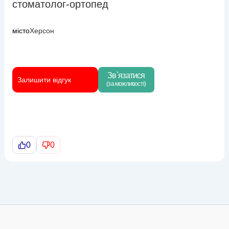
стоматолог-ортопед
місто
Херсон
Зв`язатися
Залишити відгук
(за можливості)
0
0