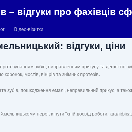
в – відгуки про фахівців с
ог
Відео-візитки
ельницький: відгуки, ціни
ротезуванням зубів, виправленням прикусу та дефектів зуб
 коронок, мостів, вінірів та знімних протезів.
рата зубів, пошкодження емалі, неправильний прикус, а також
Хмельницькому, переглянути їхній досвід роботи, кваліфікац