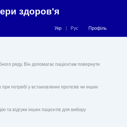
фери здоров'я
Укр
Рус
Профіль
ного ряду. Він допомагає пацієнтам повернути
 при потребі у встановленні протезів чи інших
ію та відгуки інших пацієнтів для вибору